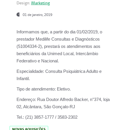
Design:
Marketing
01 de janeiro, 2019
Informamos que, a partir do
dia 01/02/2019
, o
prestador
Medilife Consultas e Diagnósticos
(51004334-2), prestará os atendimentos aos
beneficiários da
Unimed Local, Intercâmbio
Federativo e Nacional.
Especialidade:
Consulta Psiquiátrica Adulto e
Infantil.
Tipo de atendimento:
Eletivo.
Endereço:
Rua Doutor Alfredo Backer, n°374, loja
02, Alcântara, São Gonçalo-RJ
Tel.:
(21) 3857-1777 / 3583-2302
NOVAS AQUISIÇÕES