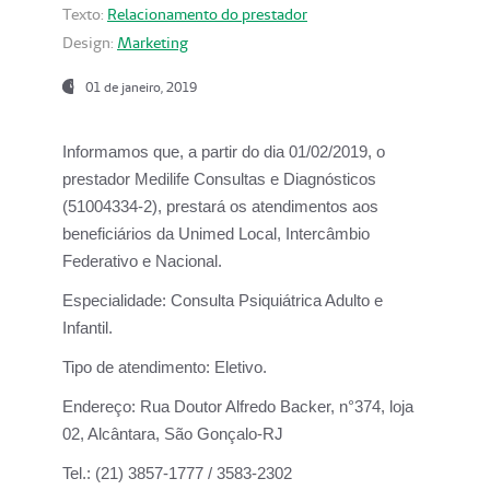
Texto:
Relacionamento do prestador
Design:
Marketing
01 de janeiro, 2019
Informamos que, a partir do
dia 01/02/2019
, o
prestador
Medilife Consultas e Diagnósticos
(51004334-2), prestará os atendimentos aos
beneficiários da
Unimed Local, Intercâmbio
Federativo e Nacional.
Especialidade:
Consulta Psiquiátrica Adulto e
Infantil.
Tipo de atendimento:
Eletivo.
Endereço:
Rua Doutor Alfredo Backer, n°374, loja
02, Alcântara, São Gonçalo-RJ
Tel.:
(21) 3857-1777 / 3583-2302