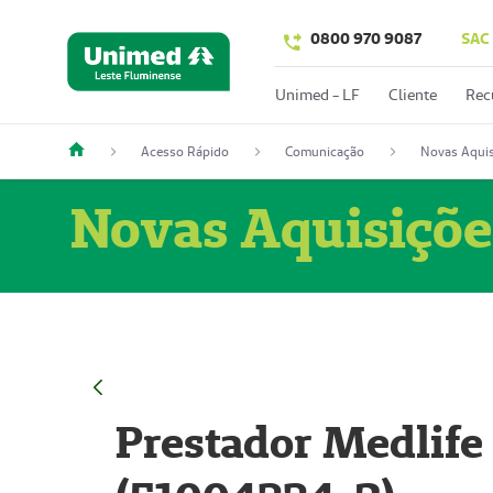
0800 970 9087
SAC
Unimed - LF
Cliente
Rec
Acesso Rápido
Comunicação
Novas Aquis
Novas Aquisiçõe
Prestador Medlife