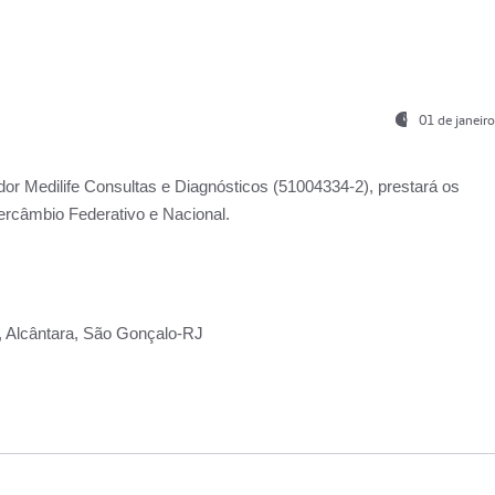
01 de janeir
ador
Medilife Consultas e Diagnósticos
(51004334-2), prestará os
ercâmbio Federativo e Nacional.
2, Alcântara, São Gonçalo-RJ