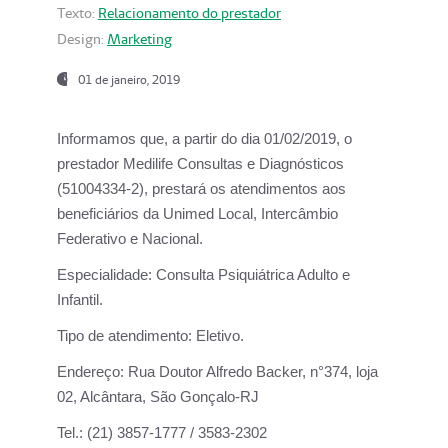
Texto:
Relacionamento do prestador
Design:
Marketing
01 de janeiro, 2019
Informamos que, a partir do
dia 01/02/2019
, o
prestador
Medilife Consultas e Diagnósticos
(51004334-2), prestará os atendimentos aos
beneficiários da
Unimed Local, Intercâmbio
Federativo e Nacional.
Especialidade:
Consulta Psiquiátrica Adulto e
Infantil.
Tipo de atendimento:
Eletivo.
Endereço:
Rua Doutor Alfredo Backer, n°374, loja
02, Alcântara, São Gonçalo-RJ
Tel.:
(21) 3857-1777 / 3583-2302