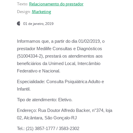
Texto:
Relacionamento do prestador
Design:
Marketing
01 de janeiro, 2019
Informamos que, a partir do
dia 01/02/2019
, o
prestador
Medilife Consultas e Diagnósticos
(51004334-2), prestará os atendimentos aos
beneficiários da
Unimed Local, Intercâmbio
Federativo e Nacional.
Especialidade:
Consulta Psiquiátrica Adulto e
Infantil.
Tipo de atendimento:
Eletivo.
Endereço:
Rua Doutor Alfredo Backer, n°374, loja
02, Alcântara, São Gonçalo-RJ
Tel.:
(21) 3857-1777 / 3583-2302