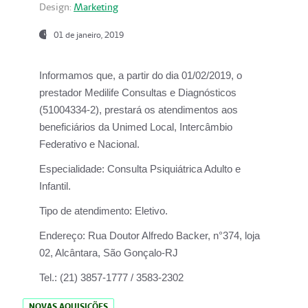
Design:
Marketing
01 de janeiro, 2019
Informamos que, a partir do
dia 01/02/2019
, o
prestador
Medilife Consultas e Diagnósticos
(51004334-2), prestará os atendimentos aos
beneficiários da
Unimed Local, Intercâmbio
Federativo e Nacional.
Especialidade:
Consulta Psiquiátrica Adulto e
Infantil.
Tipo de atendimento:
Eletivo.
Endereço:
Rua Doutor Alfredo Backer, n°374, loja
02, Alcântara, São Gonçalo-RJ
Tel.:
(21) 3857-1777 / 3583-2302
NOVAS AQUISIÇÕES