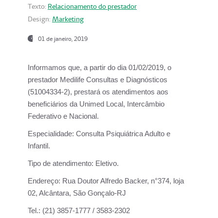
Texto:
Relacionamento do prestador
Design:
Marketing
01 de janeiro, 2019
Informamos que, a partir do
dia 01/02/2019
, o
prestador
Medilife Consultas e Diagnósticos
(51004334-2), prestará os atendimentos aos
beneficiários da
Unimed Local, Intercâmbio
Federativo e Nacional.
Especialidade:
Consulta Psiquiátrica Adulto e
Infantil.
Tipo de atendimento:
Eletivo.
Endereço:
Rua Doutor Alfredo Backer, n°374, loja
02, Alcântara, São Gonçalo-RJ
Tel.:
(21) 3857-1777 / 3583-2302