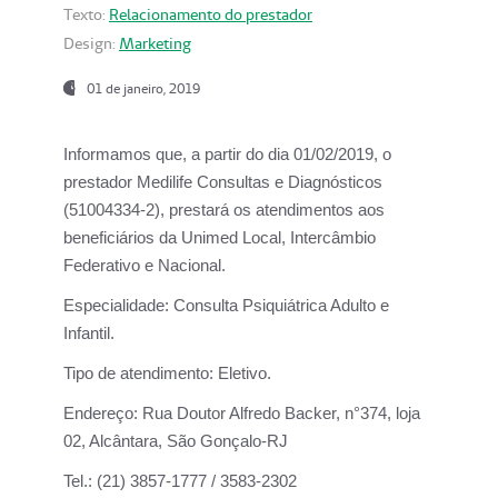
Texto:
Relacionamento do prestador
Design:
Marketing
01 de janeiro, 2019
Informamos que, a partir do
dia 01/02/2019
, o
prestador
Medilife Consultas e Diagnósticos
(51004334-2), prestará os atendimentos aos
beneficiários da
Unimed Local, Intercâmbio
Federativo e Nacional.
Especialidade:
Consulta Psiquiátrica Adulto e
Infantil.
Tipo de atendimento:
Eletivo.
Endereço:
Rua Doutor Alfredo Backer, n°374, loja
02, Alcântara, São Gonçalo-RJ
Tel.:
(21) 3857-1777 / 3583-2302