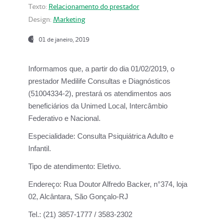
Texto:
Relacionamento do prestador
Design:
Marketing
01 de janeiro, 2019
Informamos que, a partir do
dia 01/02/2019
, o
prestador
Medilife Consultas e Diagnósticos
(51004334-2), prestará os atendimentos aos
beneficiários da
Unimed Local, Intercâmbio
Federativo e Nacional.
Especialidade:
Consulta Psiquiátrica Adulto e
Infantil.
Tipo de atendimento:
Eletivo.
Endereço:
Rua Doutor Alfredo Backer, n°374, loja
02, Alcântara, São Gonçalo-RJ
Tel.:
(21) 3857-1777 / 3583-2302