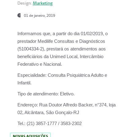
Design:
Marketing
01 de janeiro, 2019
Informamos que, a partir do
dia 01/02/2019
, o
prestador
Medilife Consultas e Diagnósticos
(51004334-2), prestará os atendimentos aos
beneficiários da
Unimed Local, Intercâmbio
Federativo e Nacional.
Especialidade:
Consulta Psiquiátrica Adulto e
Infantil.
Tipo de atendimento:
Eletivo.
Endereço:
Rua Doutor Alfredo Backer, n°374, loja
02, Alcântara, São Gonçalo-RJ
Tel.:
(21) 3857-1777 / 3583-2302
NOVAS AQUISIÇÕES