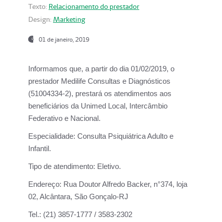
Texto:
Relacionamento do prestador
Design:
Marketing
01 de janeiro, 2019
Informamos que, a partir do
dia 01/02/2019
, o
prestador
Medilife Consultas e Diagnósticos
(51004334-2), prestará os atendimentos aos
beneficiários da
Unimed Local, Intercâmbio
Federativo e Nacional.
Especialidade:
Consulta Psiquiátrica Adulto e
Infantil.
Tipo de atendimento:
Eletivo.
Endereço:
Rua Doutor Alfredo Backer, n°374, loja
02, Alcântara, São Gonçalo-RJ
Tel.:
(21) 3857-1777 / 3583-2302