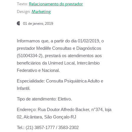
Texto:
Relacionamento do prestador
Design:
Marketing
01 de janeiro, 2019
Informamos que, a partir do
dia 01/02/2019
, o
prestador
Medilife Consultas e Diagnósticos
(51004334-2), prestará os atendimentos aos
beneficiários da
Unimed Local, Intercâmbio
Federativo e Nacional.
Especialidade:
Consulta Psiquiátrica Adulto e
Infantil.
Tipo de atendimento:
Eletivo.
Endereço:
Rua Doutor Alfredo Backer, n°374, loja
02, Alcântara, São Gonçalo-RJ
Tel.:
(21) 3857-1777 / 3583-2302