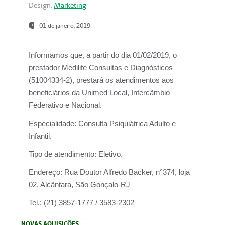
Design:
Marketing
01 de janeiro, 2019
Informamos que, a partir do
dia 01/02/2019
, o
prestador
Medilife Consultas e Diagnósticos
(51004334-2), prestará os atendimentos aos
beneficiários da
Unimed Local, Intercâmbio
Federativo e Nacional.
Especialidade:
Consulta Psiquiátrica Adulto e
Infantil.
Tipo de atendimento:
Eletivo.
Endereço:
Rua Doutor Alfredo Backer, n°374, loja
02, Alcântara, São Gonçalo-RJ
Tel.:
(21) 3857-1777 / 3583-2302
NOVAS AQUISIÇÕES