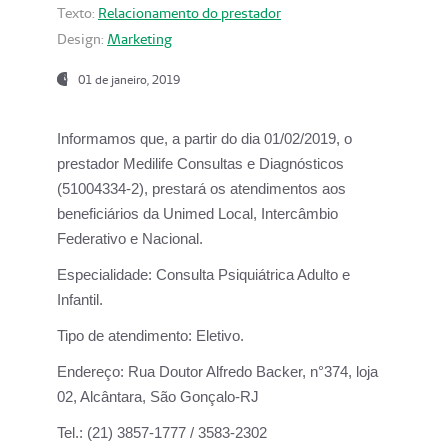
Texto:
Relacionamento do prestador
Design:
Marketing
01 de janeiro, 2019
Informamos que, a partir do
dia 01/02/2019
, o
prestador
Medilife Consultas e Diagnósticos
(51004334-2), prestará os atendimentos aos
beneficiários da
Unimed Local, Intercâmbio
Federativo e Nacional.
Especialidade:
Consulta Psiquiátrica Adulto e
Infantil.
Tipo de atendimento:
Eletivo.
Endereço:
Rua Doutor Alfredo Backer, n°374, loja
02, Alcântara, São Gonçalo-RJ
Tel.:
(21) 3857-1777 / 3583-2302