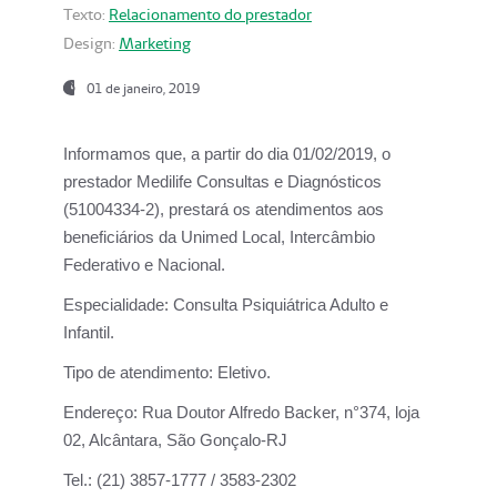
Texto:
Relacionamento do prestador
Design:
Marketing
01 de janeiro, 2019
Informamos que, a partir do
dia 01/02/2019
, o
prestador
Medilife Consultas e Diagnósticos
(51004334-2), prestará os atendimentos aos
beneficiários da
Unimed Local, Intercâmbio
Federativo e Nacional.
Especialidade:
Consulta Psiquiátrica Adulto e
Infantil.
Tipo de atendimento:
Eletivo.
Endereço:
Rua Doutor Alfredo Backer, n°374, loja
02, Alcântara, São Gonçalo-RJ
Tel.:
(21) 3857-1777 / 3583-2302