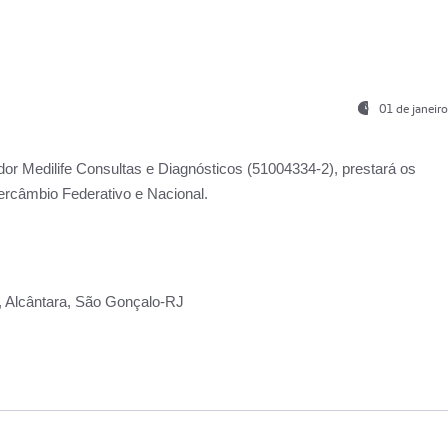
01 de janeir
ador
Medilife Consultas e Diagnósticos
(51004334-2), prestará os
ercâmbio Federativo e Nacional.
2, Alcântara, São Gonçalo-RJ