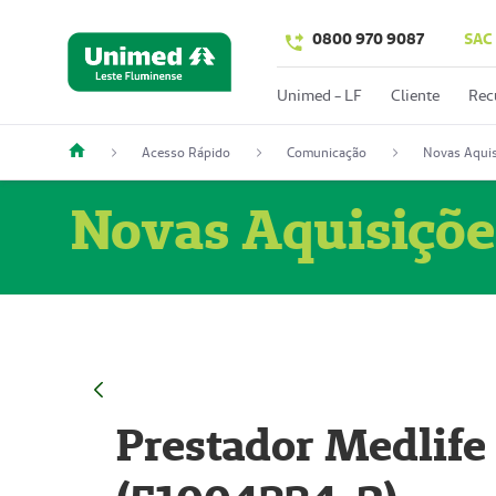
0800 970 9087
SAC
Unimed - LF
Cliente
Rec
Acesso Rápido
Comunicação
Novas Aquis
Novas Aquisiçõe
Prestador Medlife