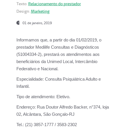
Texto:
Relacionamento do prestador
Design:
Marketing
01 de janeiro, 2019
Informamos que, a partir do
dia 01/02/2019
, o
prestador
Medilife Consultas e Diagnósticos
(51004334-2), prestará os atendimentos aos
beneficiários da
Unimed Local, Intercâmbio
Federativo e Nacional.
Especialidade:
Consulta Psiquiátrica Adulto e
Infantil.
Tipo de atendimento:
Eletivo.
Endereço:
Rua Doutor Alfredo Backer, n°374, loja
02, Alcântara, São Gonçalo-RJ
Tel.:
(21) 3857-1777 / 3583-2302