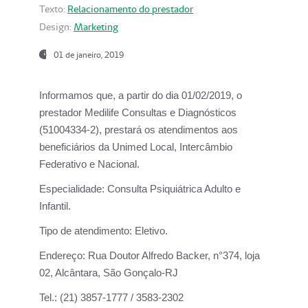
Texto:
Relacionamento do prestador
Design:
Marketing
01 de janeiro, 2019
Informamos que, a partir do
dia 01/02/2019
, o
prestador
Medilife Consultas e Diagnósticos
(51004334-2), prestará os atendimentos aos
beneficiários da
Unimed Local, Intercâmbio
Federativo e Nacional.
Especialidade:
Consulta Psiquiátrica Adulto e
Infantil.
Tipo de atendimento:
Eletivo.
Endereço:
Rua Doutor Alfredo Backer, n°374, loja
02, Alcântara, São Gonçalo-RJ
Tel.:
(21) 3857-1777 / 3583-2302