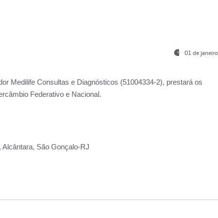
01 de janeir
ador
Medilife Consultas e Diagnósticos
(51004334-2), prestará os
ercâmbio Federativo e Nacional.
2, Alcântara, São Gonçalo-RJ