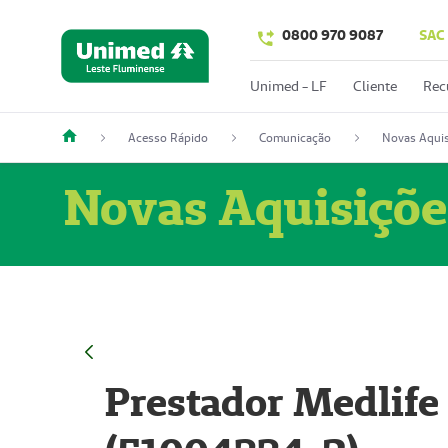
0800 970 9087
SAC
Unimed - LF
Cliente
Rec
Acesso Rápido
Comunicação
Novas Aquis
Novas Aquisiçõe
Prestador Medlife