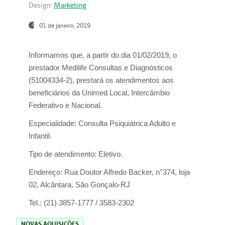
Design:
Marketing
01 de janeiro, 2019
Informamos que, a partir do
dia 01/02/2019
, o
prestador
Medilife Consultas e Diagnósticos
(51004334-2), prestará os atendimentos aos
beneficiários da
Unimed Local, Intercâmbio
Federativo e Nacional.
Especialidade:
Consulta Psiquiátrica Adulto e
Infantil.
Tipo de atendimento:
Eletivo.
Endereço:
Rua Doutor Alfredo Backer, n°374, loja
02, Alcântara, São Gonçalo-RJ
Tel.:
(21) 3857-1777 / 3583-2302
NOVAS AQUISIÇÕES