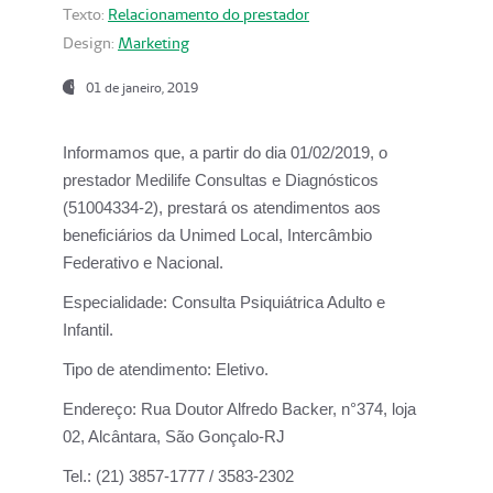
Texto:
Relacionamento do prestador
Design:
Marketing
01 de janeiro, 2019
Informamos que, a partir do
dia 01/02/2019
, o
prestador
Medilife Consultas e Diagnósticos
(51004334-2), prestará os atendimentos aos
beneficiários da
Unimed Local, Intercâmbio
Federativo e Nacional.
Especialidade:
Consulta Psiquiátrica Adulto e
Infantil.
Tipo de atendimento:
Eletivo.
Endereço:
Rua Doutor Alfredo Backer, n°374, loja
02, Alcântara, São Gonçalo-RJ
Tel.:
(21) 3857-1777 / 3583-2302