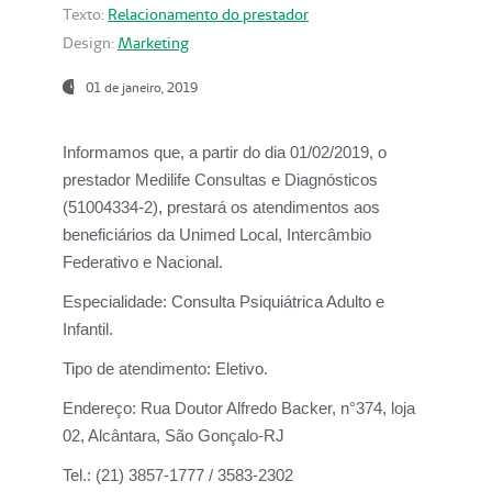
Texto:
Relacionamento do prestador
Design:
Marketing
01 de janeiro, 2019
Informamos que, a partir do
dia 01/02/2019
, o
prestador
Medilife Consultas e Diagnósticos
(51004334-2), prestará os atendimentos aos
beneficiários da
Unimed Local, Intercâmbio
Federativo e Nacional.
Especialidade:
Consulta Psiquiátrica Adulto e
Infantil.
Tipo de atendimento:
Eletivo.
Endereço:
Rua Doutor Alfredo Backer, n°374, loja
02, Alcântara, São Gonçalo-RJ
Tel.:
(21) 3857-1777 / 3583-2302