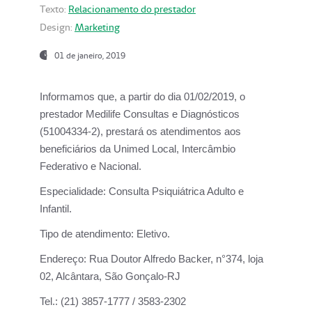
Texto:
Relacionamento do prestador
Design:
Marketing
01 de janeiro, 2019
Informamos que, a partir do
dia 01/02/2019
, o
prestador
Medilife Consultas e Diagnósticos
(51004334-2), prestará os atendimentos aos
beneficiários da
Unimed Local, Intercâmbio
Federativo e Nacional.
Especialidade:
Consulta Psiquiátrica Adulto e
Infantil.
Tipo de atendimento:
Eletivo.
Endereço:
Rua Doutor Alfredo Backer, n°374, loja
02, Alcântara, São Gonçalo-RJ
Tel.:
(21) 3857-1777 / 3583-2302