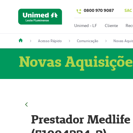
0800 970 9087
SAC
Unimed - LF
Cliente
Rec
Acesso Rápido
Comunicação
Novas Aquis
Novas Aquisiçõe
Prestador Medlife