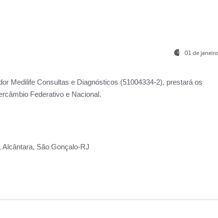
01 de janeir
ador
Medilife Consultas e Diagnósticos
(51004334-2), prestará os
ercâmbio Federativo e Nacional.
2, Alcântara, São Gonçalo-RJ