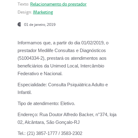
Texto:
Relacionamento do prestador
Design:
Marketing
01 de janeiro, 2019
Informamos que, a partir do
dia 01/02/2019
, o
prestador
Medilife Consultas e Diagnósticos
(51004334-2), prestará os atendimentos aos
beneficiários da
Unimed Local, Intercâmbio
Federativo e Nacional.
Especialidade:
Consulta Psiquiátrica Adulto e
Infantil.
Tipo de atendimento:
Eletivo.
Endereço:
Rua Doutor Alfredo Backer, n°374, loja
02, Alcântara, São Gonçalo-RJ
Tel.:
(21) 3857-1777 / 3583-2302