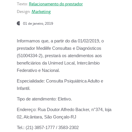
Texto:
Relacionamento do prestador
Design:
Marketing
01 de janeiro, 2019
Informamos que, a partir do
dia 01/02/2019
, o
prestador
Medilife Consultas e Diagnósticos
(51004334-2), prestará os atendimentos aos
beneficiários da
Unimed Local, Intercâmbio
Federativo e Nacional.
Especialidade:
Consulta Psiquiátrica Adulto e
Infantil.
Tipo de atendimento:
Eletivo.
Endereço:
Rua Doutor Alfredo Backer, n°374, loja
02, Alcântara, São Gonçalo-RJ
Tel.:
(21) 3857-1777 / 3583-2302