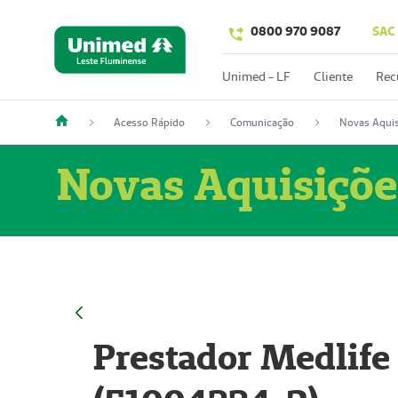
0800 970 9087
SAC
Unimed - LF
Cliente
Rec
Acesso Rápido
Comunicação
Novas Aquis
Novas Aquisiçõe
Prestador Medlife