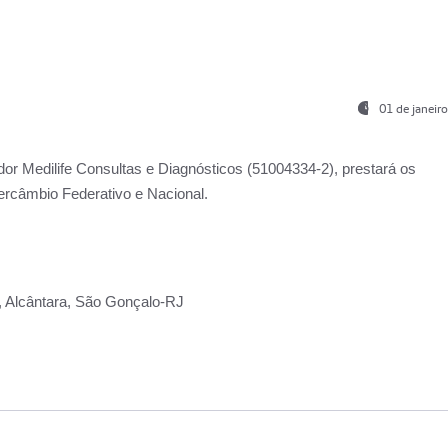
01 de janeir
ador
Medilife Consultas e Diagnósticos
(51004334-2), prestará os
ercâmbio Federativo e Nacional.
2, Alcântara, São Gonçalo-RJ