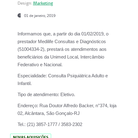
Design:
Marketing
01 de janeiro, 2019
Informamos que, a partir do
dia 01/02/2019
, o
prestador
Medilife Consultas e Diagnósticos
(51004334-2), prestará os atendimentos aos
beneficiários da
Unimed Local, Intercâmbio
Federativo e Nacional.
Especialidade:
Consulta Psiquiátrica Adulto e
Infantil.
Tipo de atendimento:
Eletivo.
Endereço:
Rua Doutor Alfredo Backer, n°374, loja
02, Alcântara, São Gonçalo-RJ
Tel.:
(21) 3857-1777 / 3583-2302
NOVAS AQUISIÇÕES