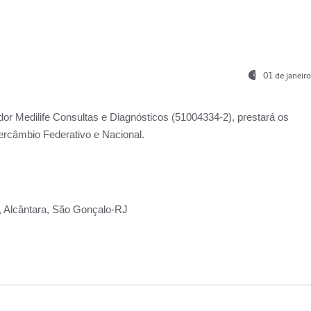
01 de janeir
ador
Medilife Consultas e Diagnósticos
(51004334-2), prestará os
ercâmbio Federativo e Nacional.
2, Alcântara, São Gonçalo-RJ