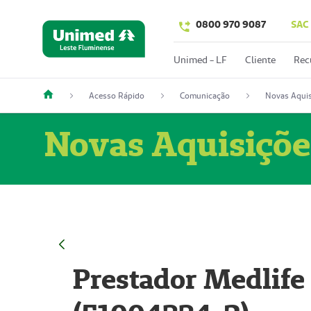
0800 970 9087
SAC
Unimed - LF
Cliente
Rec
Acesso Rápido
Comunicação
Novas Aquis
Novas Aquisiçõe
Prestador Medlife