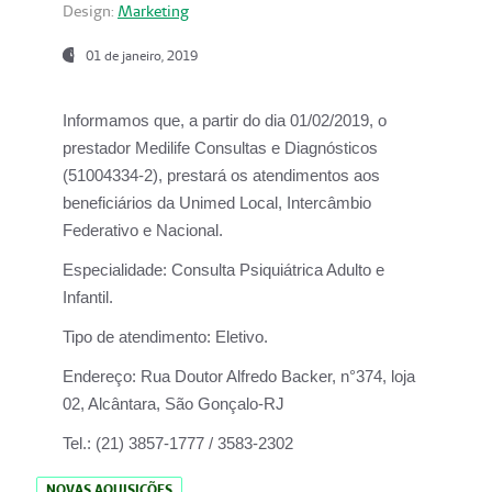
Design:
Marketing
01 de janeiro, 2019
Informamos que, a partir do
dia 01/02/2019
, o
prestador
Medilife Consultas e Diagnósticos
(51004334-2), prestará os atendimentos aos
beneficiários da
Unimed Local, Intercâmbio
Federativo e Nacional.
Especialidade:
Consulta Psiquiátrica Adulto e
Infantil.
Tipo de atendimento:
Eletivo.
Endereço:
Rua Doutor Alfredo Backer, n°374, loja
02, Alcântara, São Gonçalo-RJ
Tel.:
(21) 3857-1777 / 3583-2302
NOVAS AQUISIÇÕES