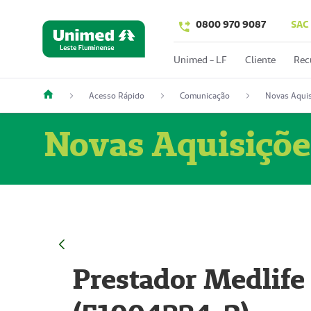
0800 970 9087
SAC
Unimed - LF
Cliente
Rec
Acesso Rápido
Comunicação
Novas Aquis
Novas Aquisiçõe
Prestador Medlife