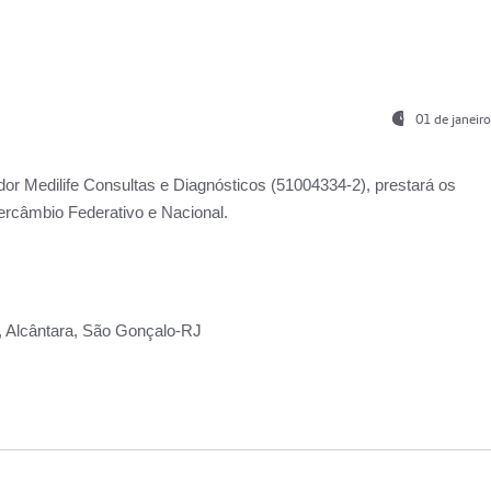
01 de janeir
ador
Medilife Consultas e Diagnósticos
(51004334-2), prestará os
ercâmbio Federativo e Nacional.
2, Alcântara, São Gonçalo-RJ