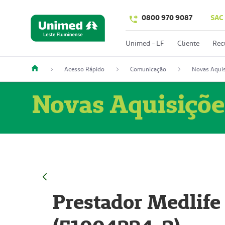
0800 970 9087
SAC
Unimed - LF
Cliente
Rec
Acesso Rápido
Comunicação
Novas Aquis
Novas Aquisiçõe
Prestador Medlife