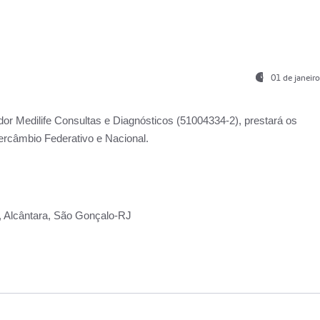
01 de janeir
ador
Medilife Consultas e Diagnósticos
(51004334-2), prestará os
ercâmbio Federativo e Nacional.
2, Alcântara, São Gonçalo-RJ