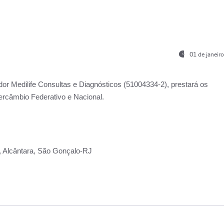
01 de janeir
ador
Medilife Consultas e Diagnósticos
(51004334-2), prestará os
ercâmbio Federativo e Nacional.
2, Alcântara, São Gonçalo-RJ