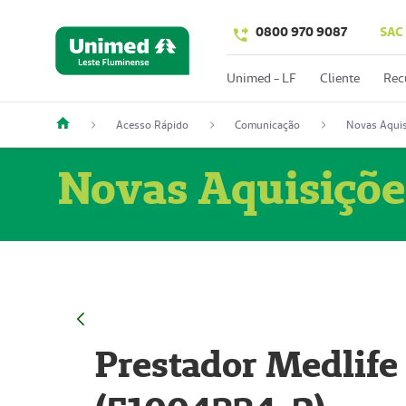
0800 970 9087
SAC
Unimed - LF
Cliente
Rec
Acesso Rápido
Comunicação
Novas Aquis
Novas Aquisiçõe
Prestador Medlife