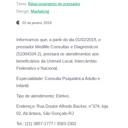
Texto:
Relacionamento do prestador
Design:
Marketing
01 de janeiro, 2019
Informamos que, a partir do
dia 01/02/2019
, o
prestador
Medilife Consultas e Diagnósticos
(51004334-2), prestará os atendimentos aos
beneficiários da
Unimed Local, Intercâmbio
Federativo e Nacional.
Especialidade:
Consulta Psiquiátrica Adulto e
Infantil.
Tipo de atendimento:
Eletivo.
Endereço:
Rua Doutor Alfredo Backer, n°374, loja
02, Alcântara, São Gonçalo-RJ
Tel.:
(21) 3857-1777 / 3583-2302