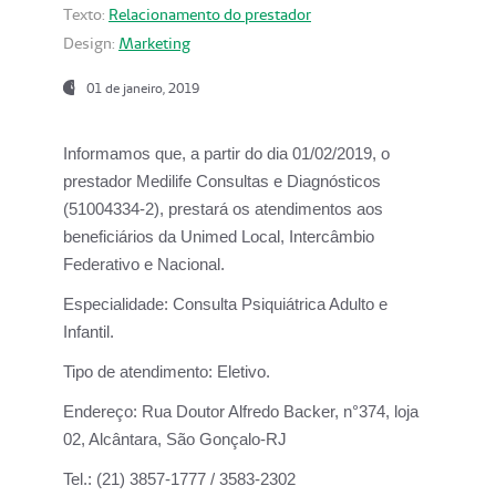
Texto:
Relacionamento do prestador
Design:
Marketing
01 de janeiro, 2019
Informamos que, a partir do
dia 01/02/2019
, o
prestador
Medilife Consultas e Diagnósticos
(51004334-2), prestará os atendimentos aos
beneficiários da
Unimed Local, Intercâmbio
Federativo e Nacional.
Especialidade:
Consulta Psiquiátrica Adulto e
Infantil.
Tipo de atendimento:
Eletivo.
Endereço:
Rua Doutor Alfredo Backer, n°374, loja
02, Alcântara, São Gonçalo-RJ
Tel.:
(21) 3857-1777 / 3583-2302