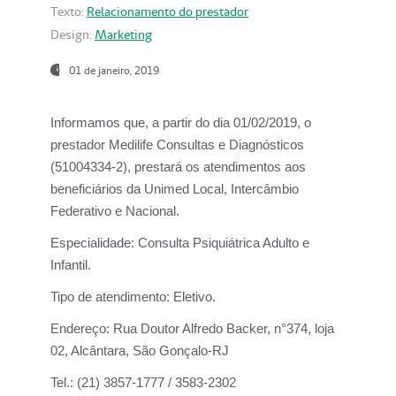
Texto:
Relacionamento do prestador
Design:
Marketing
01 de janeiro, 2019
Informamos que, a partir do
dia 01/02/2019
, o
prestador
Medilife Consultas e Diagnósticos
(51004334-2), prestará os atendimentos aos
beneficiários da
Unimed Local, Intercâmbio
Federativo e Nacional.
Especialidade:
Consulta Psiquiátrica Adulto e
Infantil.
Tipo de atendimento:
Eletivo.
Endereço:
Rua Doutor Alfredo Backer, n°374, loja
02, Alcântara, São Gonçalo-RJ
Tel.:
(21) 3857-1777 / 3583-2302