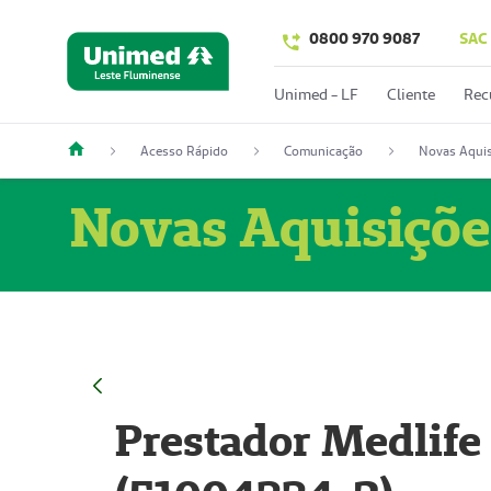
0800 970 9087
SAC
Unimed - LF
Cliente
Rec
Acesso Rápido
Comunicação
Novas Aquis
Novas Aquisiçõe
Prestador Medlife