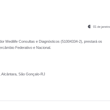
01 de janeir
ador
Medilife Consultas e Diagnósticos
(51004334-2), prestará os
ercâmbio Federativo e Nacional.
2, Alcântara, São Gonçalo-RJ