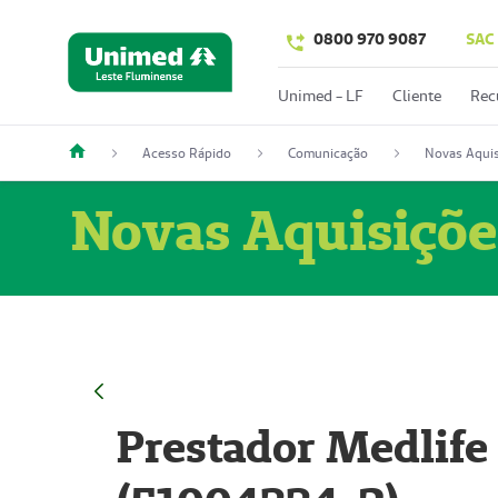
0800 970 9087
SAC
Unimed - LF
Cliente
Rec
Acesso Rápido
Comunicação
Novas Aquis
Novas Aquisiçõe
Prestador Medlife