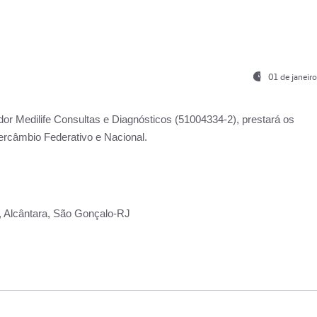
01 de janeir
ador
Medilife Consultas e Diagnósticos
(51004334-2), prestará os
ercâmbio Federativo e Nacional.
2, Alcântara, São Gonçalo-RJ