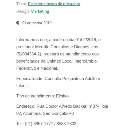
Texto:
Relacionamento do prestador
Design:
Marketing
01 de janeiro, 2019
Informamos que, a partir do
dia 01/02/2019
, o
prestador
Medilife Consultas e Diagnósticos
(51004334-2), prestará os atendimentos aos
beneficiários da
Unimed Local, Intercâmbio
Federativo e Nacional.
Especialidade:
Consulta Psiquiátrica Adulto e
Infantil.
Tipo de atendimento:
Eletivo.
Endereço:
Rua Doutor Alfredo Backer, n°374, loja
02, Alcântara, São Gonçalo-RJ
Tel.:
(21) 3857-1777 / 3583-2302