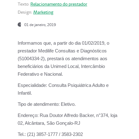
Texto:
Relacionamento do prestador
Design:
Marketing
01 de janeiro, 2019
Informamos que, a partir do
dia 01/02/2019
, o
prestador
Medilife Consultas e Diagnósticos
(51004334-2), prestará os atendimentos aos
beneficiários da
Unimed Local, Intercâmbio
Federativo e Nacional.
Especialidade:
Consulta Psiquiátrica Adulto e
Infantil.
Tipo de atendimento:
Eletivo.
Endereço:
Rua Doutor Alfredo Backer, n°374, loja
02, Alcântara, São Gonçalo-RJ
Tel.:
(21) 3857-1777 / 3583-2302