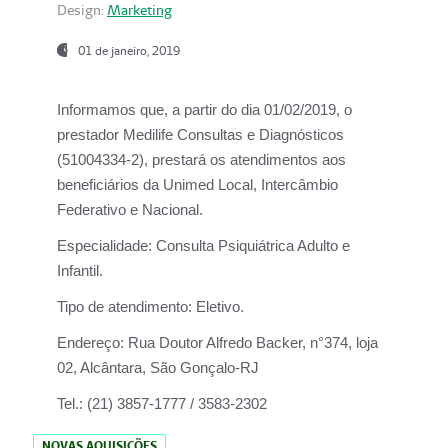
Design:
Marketing
01 de janeiro, 2019
Informamos que, a partir do
dia 01/02/2019
, o
prestador
Medilife Consultas e Diagnósticos
(51004334-2), prestará os atendimentos aos
beneficiários da
Unimed Local, Intercâmbio
Federativo e Nacional.
Especialidade:
Consulta Psiquiátrica Adulto e
Infantil.
Tipo de atendimento:
Eletivo.
Endereço:
Rua Doutor Alfredo Backer, n°374, loja
02, Alcântara, São Gonçalo-RJ
Tel.:
(21) 3857-1777 / 3583-2302
NOVAS AQUISIÇÕES