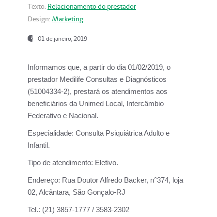
Texto:
Relacionamento do prestador
Design:
Marketing
01 de janeiro, 2019
Informamos que, a partir do
dia 01/02/2019
, o
prestador
Medilife Consultas e Diagnósticos
(51004334-2), prestará os atendimentos aos
beneficiários da
Unimed Local, Intercâmbio
Federativo e Nacional.
Especialidade:
Consulta Psiquiátrica Adulto e
Infantil.
Tipo de atendimento:
Eletivo.
Endereço:
Rua Doutor Alfredo Backer, n°374, loja
02, Alcântara, São Gonçalo-RJ
Tel.:
(21) 3857-1777 / 3583-2302