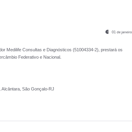
01 de janeir
ador
Medilife Consultas e Diagnósticos
(51004334-2), prestará os
ercâmbio Federativo e Nacional.
2, Alcântara, São Gonçalo-RJ