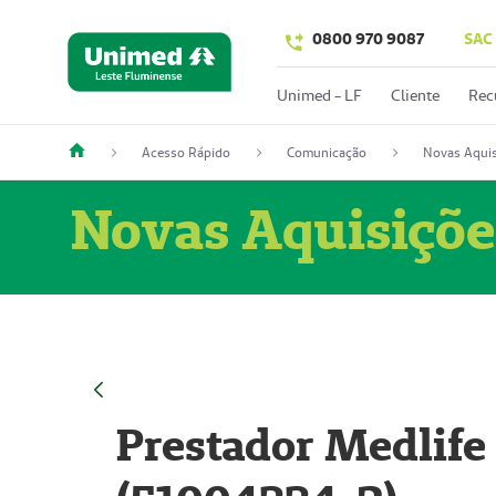
0800 970 9087
SAC
Unimed - LF
Cliente
Rec
Acesso Rápido
Comunicação
Novas Aquis
Novas Aquisiçõe
Prestador Medlife