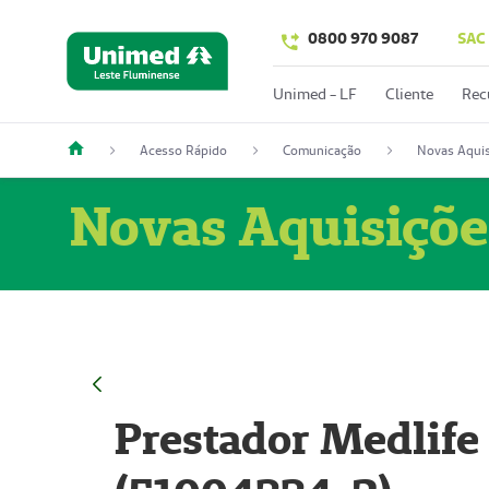
0800 970 9087
SAC
Unimed - LF
Cliente
Rec
Acesso Rápido
Comunicação
Novas Aquis
Novas Aquisiçõe
Prestador Medlife