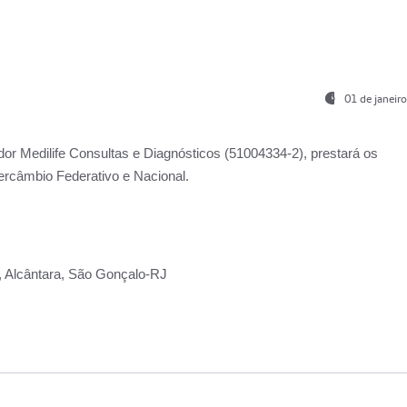
01 de janeir
ador
Medilife Consultas e Diagnósticos
(51004334-2), prestará os
ercâmbio Federativo e Nacional.
2, Alcântara, São Gonçalo-RJ