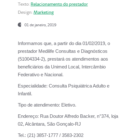
Texto:
Relacionamento do prestador
Design:
Marketing
01 de janeiro, 2019
Informamos que, a partir do
dia 01/02/2019
, o
prestador
Medilife Consultas e Diagnósticos
(51004334-2), prestará os atendimentos aos
beneficiários da
Unimed Local, Intercâmbio
Federativo e Nacional.
Especialidade:
Consulta Psiquiátrica Adulto e
Infantil.
Tipo de atendimento:
Eletivo.
Endereço:
Rua Doutor Alfredo Backer, n°374, loja
02, Alcântara, São Gonçalo-RJ
Tel.:
(21) 3857-1777 / 3583-2302