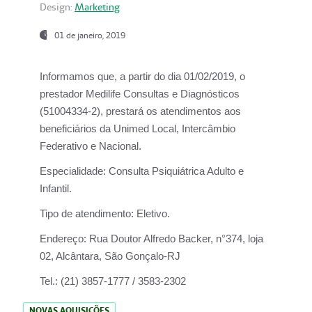
Design:
Marketing
01 de janeiro, 2019
Informamos que, a partir do
dia 01/02/2019
, o
prestador
Medilife Consultas e Diagnósticos
(51004334-2), prestará os atendimentos aos
beneficiários da
Unimed Local, Intercâmbio
Federativo e Nacional.
Especialidade:
Consulta Psiquiátrica Adulto e
Infantil.
Tipo de atendimento:
Eletivo.
Endereço:
Rua Doutor Alfredo Backer, n°374, loja
02, Alcântara, São Gonçalo-RJ
Tel.:
(21) 3857-1777 / 3583-2302
NOVAS AQUISIÇÕES