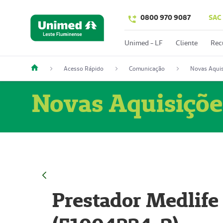
0800 970 9087
SAC
Unimed - LF
Cliente
Rec
Acesso Rápido
Comunicação
Novas Aquis
Novas Aquisiçõe
Prestador Medlife