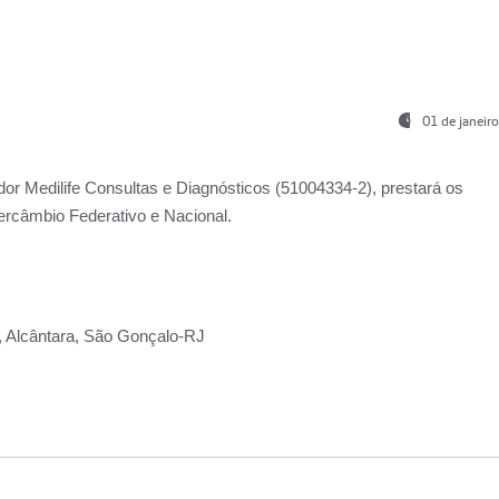
01 de janeir
ador
Medilife Consultas e Diagnósticos
(51004334-2), prestará os
ercâmbio Federativo e Nacional.
2, Alcântara, São Gonçalo-RJ