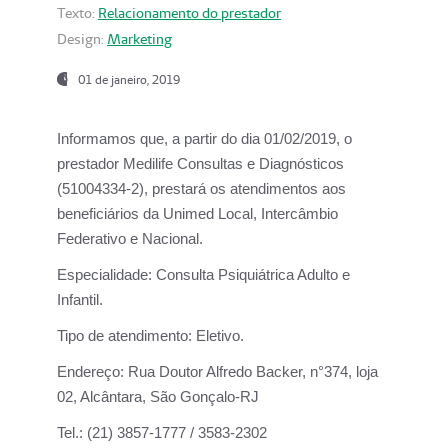
Texto:
Relacionamento do prestador
Design:
Marketing
01 de janeiro, 2019
Informamos que, a partir do
dia 01/02/2019
, o
prestador
Medilife Consultas e Diagnósticos
(51004334-2), prestará os atendimentos aos
beneficiários da
Unimed Local, Intercâmbio
Federativo e Nacional.
Especialidade:
Consulta Psiquiátrica Adulto e
Infantil.
Tipo de atendimento:
Eletivo.
Endereço:
Rua Doutor Alfredo Backer, n°374, loja
02, Alcântara, São Gonçalo-RJ
Tel.:
(21) 3857-1777 / 3583-2302