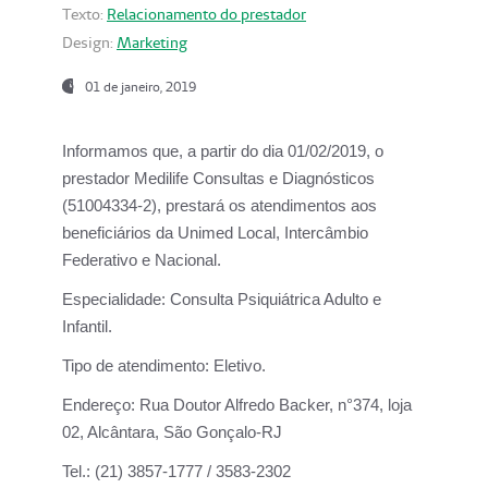
Texto:
Relacionamento do prestador
Design:
Marketing
01 de janeiro, 2019
Informamos que, a partir do
dia 01/02/2019
, o
prestador
Medilife Consultas e Diagnósticos
(51004334-2), prestará os atendimentos aos
beneficiários da
Unimed Local, Intercâmbio
Federativo e Nacional.
Especialidade:
Consulta Psiquiátrica Adulto e
Infantil.
Tipo de atendimento:
Eletivo.
Endereço:
Rua Doutor Alfredo Backer, n°374, loja
02, Alcântara, São Gonçalo-RJ
Tel.:
(21) 3857-1777 / 3583-2302