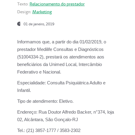
Texto:
Relacionamento do prestador
Design:
Marketing
01 de janeiro, 2019
Informamos que, a partir do
dia 01/02/2019
, o
prestador
Medilife Consultas e Diagnósticos
(51004334-2), prestará os atendimentos aos
beneficiários da
Unimed Local, Intercâmbio
Federativo e Nacional.
Especialidade:
Consulta Psiquiátrica Adulto e
Infantil.
Tipo de atendimento:
Eletivo.
Endereço:
Rua Doutor Alfredo Backer, n°374, loja
02, Alcântara, São Gonçalo-RJ
Tel.:
(21) 3857-1777 / 3583-2302